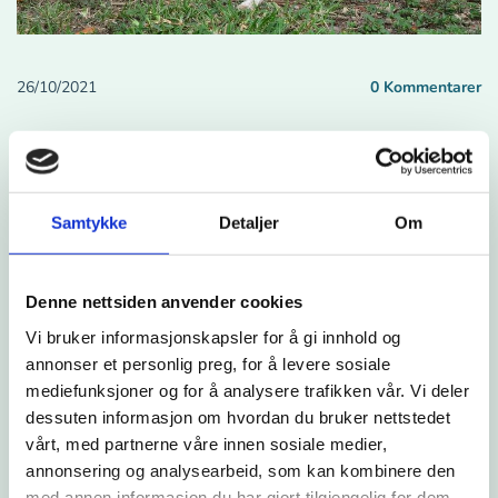
26/10/2021
0
Kommentarer
ALLERGI HOS HUND
En god del hunder plages mer eller mindre av allergi. Mange
Samtykke
Detaljer
Om
av disse plages i perioder med kløe og betennelse i hud, øre
og øyne.
Denne nettsiden anvender cookies
I løpet av det siste året har det kommet to nye produkter som
effektivt bidrar til å redusere allergiproblem hos hund:
Vi bruker informasjonskapsler for å gi innhold og
annonser et personlig preg, for å levere sosiale
mediefunksjoner og for å analysere trafikken vår. Vi deler
Specific`s hypoallergene diettfor
(CDD-Hy og COD-
dessuten informasjon om hvordan du bruker nettstedet
Hy). Dette er to fôrrvarianter som begge er laget på
vårt, med partnerne våre innen sosiale medier,
hydrolysert laks og ris. Hydrolysert laks innebærer at
annonsering og analysearbeid, som kan kombinere den
proteinmolekylene er splittet opp i mindre bestanddeler,
med annen informasjon du har gjort tilgjengelig for dem,