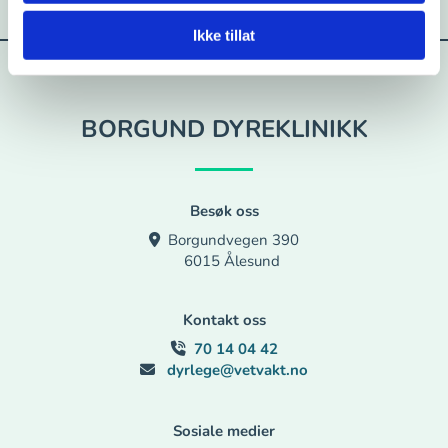
Ikke tillat
BORGUND DYREKLINIKK
Besøk oss
Borgundvegen 390

6015 Ålesund
Kontakt oss
70 14 04 42

dyrlege@vetvakt.no

Sosiale medier