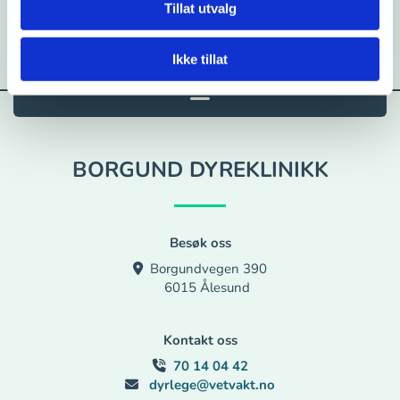
Tillat utvalg
Ikke tillat
BORGUND DYREKLINIKK
Besøk oss
Borgundvegen 390

6015 Ålesund
Kontakt oss
70 14 04 42

dyrlege@vetvakt.no
