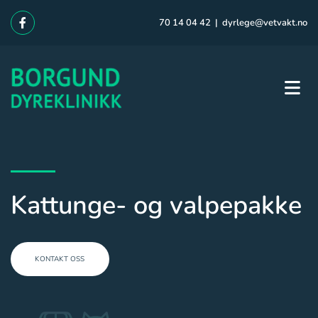
70 14 04 42
|
dyrlege@vetvakt.no
Kattunge- og valpepakke
KONTAKT OSS