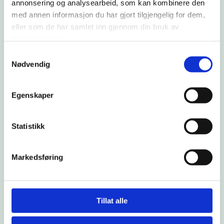
annonsering og analysearbeid, som kan kombinere den
med annen informasjon du har gjort tilgjengelig for dem,
eller som de har samlet inn gjennom din bruk av
tjenestene deres.
Samtykkevalg
Nødvendig
Kattunge
Egenskaper
Vi tilbyr en startpakke for kattunger som omfatter 2
grunnvaksinasjoner med helsekontroll, ID-merking, resepter
første halvåret.
Statistikk
Denne startpakken gir 20% rabatt på honoraret, samt en
prøvepakke på 400g Specific kattungefor.
Markedsføring
Tillat alle
TA KONTAKT FOR TIMEAVTALE