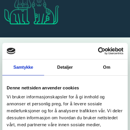
Samtykke
Detaljer
Om
Denne nettsiden anvender cookies
Valpepakke
Vi bruker informasjonskapsler for å gi innhold og
Vi tilbyr en startpakke for valper som omfatter 2
annonser et personlig preg, for å levere sosiale
helsekontroller med eller uten vaksinasjon, ID-merking, samt
mediefunksjoner og for å analysere trafikken vår. Vi deler
dessuten informasjon om hvordan du bruker nettstedet
nødvendige resepter første halvåret. Valpepakken gir 20 %
vårt, med partnerne våre innen sosiale medier,
rabatt på honoraret, samt 1kg Specific valpefor.