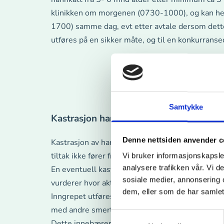
klinikken om morgenen (0730-1000), og kan he
1700) samme dag, evt etter avtale dersom dette
utføres på en sikker måte, og til en konkurransed
Samtykke
Kastrasjon hannhund
Denne nettsiden anvender c
Kastrasjon av hannhund kan for mange være et a
tiltak ikke fører fram for å dempe for stor aggres
Vi bruker informasjonskapsler
analysere trafikken vår. Vi 
En eventuell kastrasjon utføres etter en innled
sosiale medier, annonsering 
vurderer hvor aktuell en slik behandling vil vær
dem, eller som de har samlet
Inngrepet utføres på en sikker måte ved bruk av
med andre smertestillende medikamenter. Såret
Samtykkevalg
Dette innebærer at du slipper å ta stingene, og