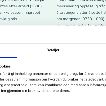
ntes etter arbeid (1600-
medisiner og oppløselig tråd
 ikke passer. Inngrepet
å ta stingene eller å sette h
yktig pris.
om morgenen (0730-1000), o
samme dag, evt etter avtale
Detaljer
Kastrasjon tispe
ookies
lternativ når atferdsmessige
Kastrasjon (sterilisering) av 
sivitet og/eller kjønnsdrift.
tungtveiende grunner til det
 for å gi innhold og annonser et personlig preg, for å levere sos
deler dessuten informasjon om hvordan du bruker nettstedet vårt,
ende konsultasjon hvor vi
gjerne med en vurdering.
og analysearbeid, som kan kombinere den med annen informasjon d
e for hunden din.
 inn gjennom din bruk av tjenestene deres.
 gassanestesi i kombinasjon
 sys med oppløselig sytråd.
 at man normalt ikke trenger