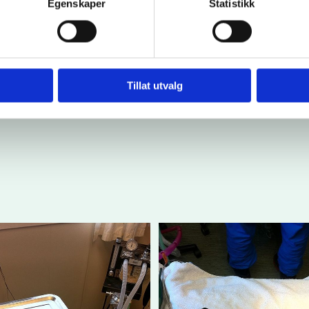
Egenskaper
Statistikk
.
Tillat utvalg