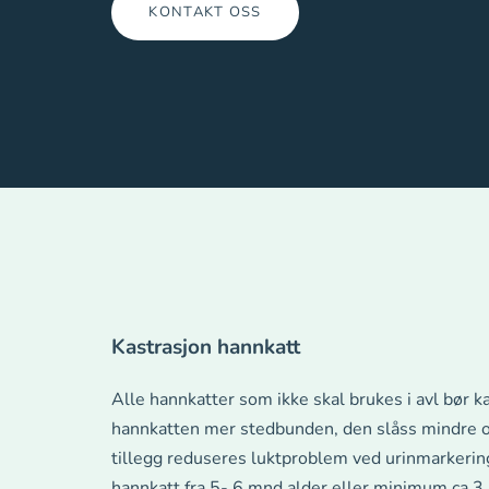
KONTAKT OSS
Kastrasjon hannkatt
Alle hannkatter som ikke skal brukes i avl bør k
hannkatten mer stedbunden, den slåss mindre og
tillegg reduseres luktproblem ved urinmarkering
hannkatt fra 5- 6 mnd alder eller minimum ca 3 