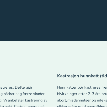
Kastrasjon hunnkatt (tidl
astreres. Dette gjør
Hunnkatter bør kastreres frem
 pådrar seg færre skader. I
bivirkninger etter 2-3 års bru
. Vi anbefaler kastrering av
abort/misdannelser og infeks
kg vekt. Katten leveres på
sikker måte med overvåking 