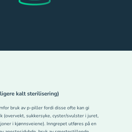
igere kalt sterilisering)
for bruk av p-piller fordi disse ofte kan gi
k (overvekt, sukkersyke, cyster/svulster i juret,
joner i kjønnsveiene). Inngrepet utføres på en
av anestesidybde, bruk av smertestillende