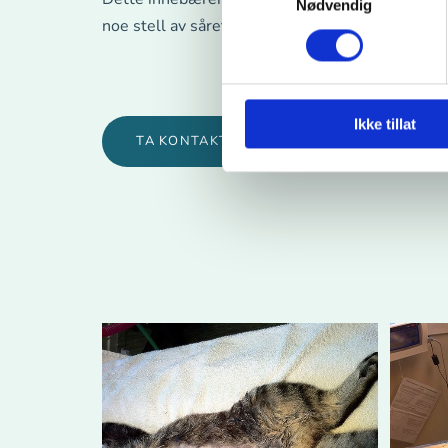
Nødvendig
noe stell av såret. Krage er nødvendig første uka
Ikke tillat
TA KONTAKT FOR TIMEAVTALE